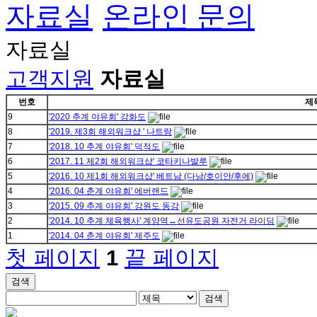
자료실
온라인 문의
자료실
고객지원
자료실
번호
제
9
'2020 추계 야유회' 강화도
8
'2019. 제3회 해외워크샵 ' 나트랑
7
'2018. 10 추계 야유회' 덕적도
6
'2017. 11 제2회 해외워크샵' 코타키나발루
5
'2016. 10 제1회 해외워크샵' 베트남 (다낭/호이안/후에)
4
'2016. 04 춘계 야유회' 에버랜드
3
'2015. 09 추계 야유회' 강원도 동강
2
'2014. 10 추계 체육행사' 계양역↔선유도공원 자전거 라이딩
1
'2014. 04 춘계 야유회' 제주도
첫 페이지
1
끝 페이지
검색
검색